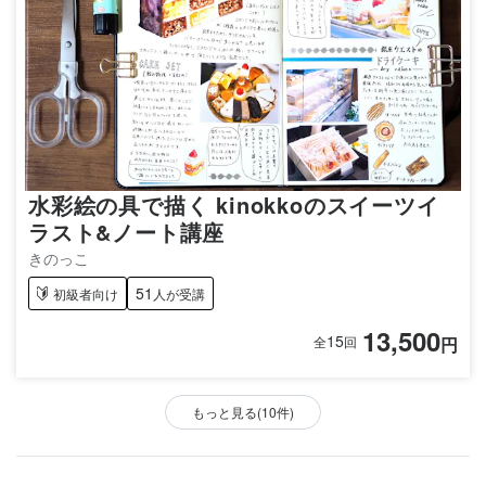
水彩絵の具で描く kinokkoのスイーツイ
ラスト&ノート講座
きのっこ
51
初級者向け
人が受講
13,500
15
円
全
回
もっと見る(10件)