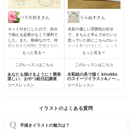
バラ大好きさん
うらぬすさん
キット付きにしたので、自分
水彩の優しい雰囲気が好き
で揃える必要がなくて便利で
で、きちんと学んでみたいと
した。また、動画なので、何
思っていた折にこちらのレッ
回も好きな時間に見返せるの
スンを見つけました。レッス
がよかったです。
ン動画もとても丁寧な解説
もっと見る
もっと見る
若林先生の本を持っていたの
で、道具の使い方、色の作り
で、先生が直接絵をかいてい
方から始めて頂きとても助か
このレッスンはこちら
このレッスンはこちら
るところを見れてうれしかっ
りました。イラストの見本を
たです。困っていることをメ
拝見して、こんな絵が描けた
あなたも描けるように！簡単
水彩絵の具で描く kinokko
楽しい、おやつ絵日記講座
のスイーツイラスト&ノート
ッセージで送ると、2日後ぐら
ら素敵だなと思いつつ、細か
講座
コースレッスン
いにまでには返信があるの
コースレッスン
い絵が水彩で描けるのだろう
で、すぐにアドバイスをいた
かと思っておりましたが、解
だけて、助かりました。一番
説通りに描いて完成させるこ
うれしかったのは、若林先生
とができ大満足です。好きな
と直接メッセージのやりとり
お相撲さんの応援イラストを
イラストのよくある質問
ができたことだと思います。
水彩でいい感じに描きたいと
いう目論見もあったのです
Q
が、色の作り方、水彩独特の
手描きイラストの魅力は？
色の塗り方・ぼかし方など応