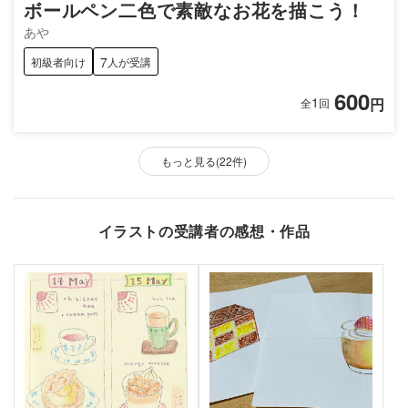
ボールペン二色で素敵なお花を描こう！
あや
7
初級者向け
人が受講
600
1
円
全
回
もっと見る(22件)
イラストの受講者の感想・作品