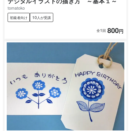
デジタルイラストの描き方 ～基本１～
tomatoko
10
初級者向け
人が受講
800
1
円
全
回