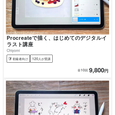
Procreateで描く、はじめてのデジタルイ
ラスト講座
Chiyomi
120
初級者向け
人が受講
9,800
10
円
全
回