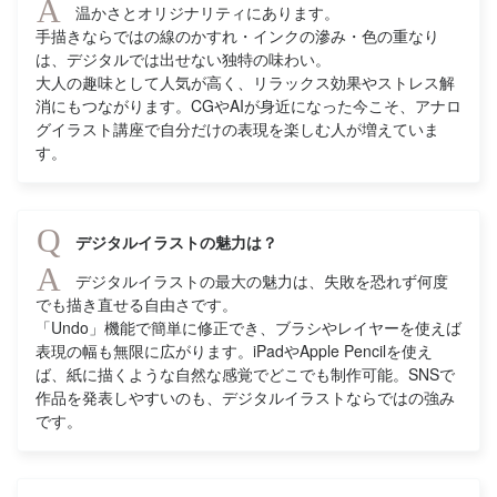
A
温かさとオリジナリティにあります。
用が利くレッスン内容でし
た。
手描きならではの線のかすれ・インクの滲み・色の重なり
は、デジタルでは出せない独特の味わい。
大人の趣味として人気が高く、リラックス効果やストレス解
消にもつながります。CGやAIが身近になった今こそ、アナロ
グイラスト講座で自分だけの表現を楽しむ人が増えていま
す。
Q
デジタルイラストの魅力は？
A
デジタルイラストの最大の魅力は、失敗を恐れず何度
でも描き直せる自由さです。
「Undo」機能で簡単に修正でき、ブラシやレイヤーを使えば
表現の幅も無限に広がります。iPadやApple Pencilを使え
ば、紙に描くような自然な感覚でどこでも制作可能。SNSで
作品を発表しやすいのも、デジタルイラストならではの強み
です。