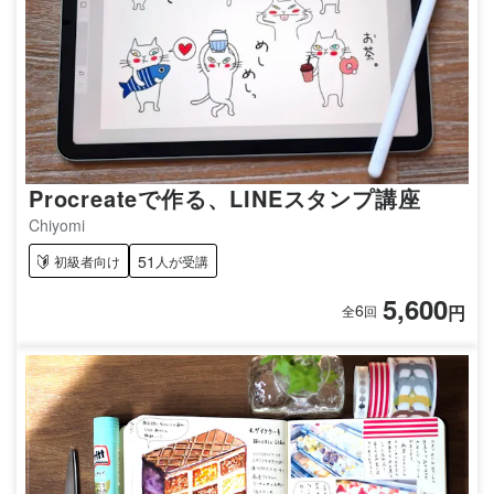
Procreateで作る、LINEスタンプ講座
Chiyomi
51
初級者向け
人が受講
5,600
6
円
全
回