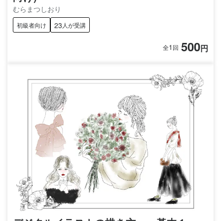
むらまつしおり
23
初級者向け
人が受講
500
1
円
全
回