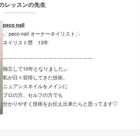
のレッスンの先生
peco nail
˗ˏˋ peco nail オーナーネイリストˎˊ˗
ネイリスト歴 13年
￣￣￣￣￣￣￣￣￣￣￣￣￣￣￣￣￣￣
独立して10年となりました𓈒𓂂
私が日々習得してきた技術、
ニュアンスネイルをメインに
プロの方、セルフの方でも
分かりやすく技術をお伝え出来たらと思ってます♡