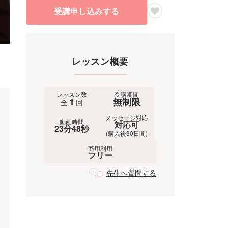
受講申し込みする
レッスン概要
レッスン数
受講期間
1
無制限
全
回
メッセージ対応
動画時間
対応可
23分48秒
(購入後30日間)
商用利用
フリー
先生へ質問する