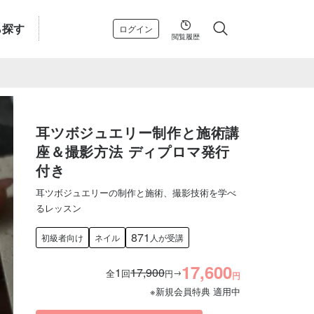
ら探す
ログイン
閲覧履歴
耳ツボジュエリー制作と施術講
座＆撮影方法 ディプロマ発行
付き
耳ツボジュエリーの制作と施術、撮影技術を学べ
るレッスン
871
初級者向け
ネイル
人が受講
17,600
1
17,900
→
全
回
円
円
※新規会員特典 適用中