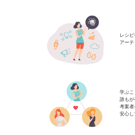
レシピ
アーテ
学ぶこ
誰もが
考案者
安心し