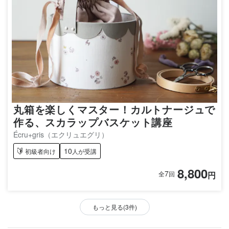
丸箱を楽しくマスター！カルトナージュで
作る、スカラップバスケット講座
Écru+gris（エクリュエグリ）
10
初級者向け
人が受講
8,800
7
円
全
回
もっと見る(3件)