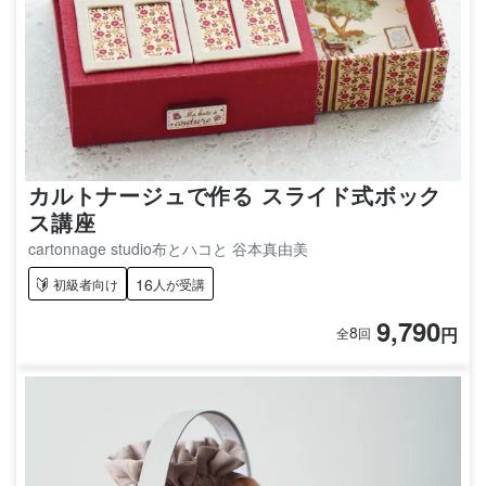
カルトナージュで作る スライド式ボック
ス講座
cartonnage studio布とハコと 谷本真由美
16
初級者向け
人が受講
9,790
8
円
全
回