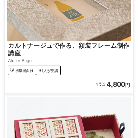
カルトナージュで作る、額装フレーム制作
講座
Atelier Ange
91
初級者向け
人が受講
4,800
5
円
全
回