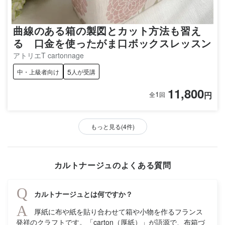
曲線のある箱の製図とカット方法も習え
る 口金を使ったがま口ボックスレッスン
アトリエT cartonnage
5
中・上級者向け
人が受講
11,800
1
円
全
回
もっと見る(4件)
カルトナージュのよくある質問
Q
カルトナージュとは何ですか？
A
厚紙に布や紙を貼り合わせて箱や小物を作るフランス
発祥のクラフトです。「carton（厚紙）」が語源で、布箱づ