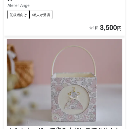
Atelier Ange
48
初級者向け
人が受講
3,500
1
円
全
回