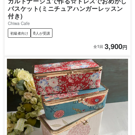
カルトナージュで作る☆ドレスでおめかし
バスケット(ミニチュアハンガーレッスン
付き)
Chiwa Cafe
8
初級者向け
人が受講
3,900
1
円
全
回