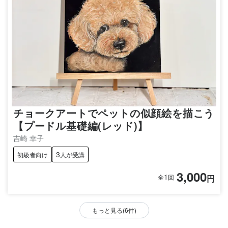
チョークアートでペットの似顔絵を描こう
【プードル基礎編(レッド)】
吉崎 幸子
3
初級者向け
人が受講
3,000
1
円
全
回
もっと見る(6件)