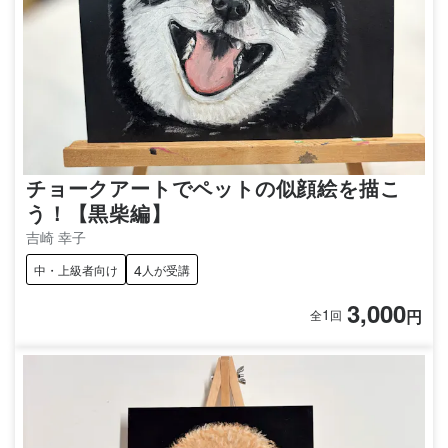
チョークアートでペットの似顔絵を描こ
う！【黒柴編】
吉崎 幸子
4
中・上級者向け
人が受講
3,000
1
円
全
回