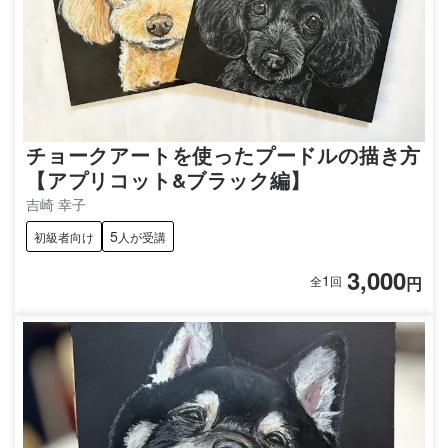
チョークアートを使ったプードルの描き方
【アプリコット&ブラック編】
吉崎 幸子
5
初級者向け
人が受講
3,000
1
円
全
回