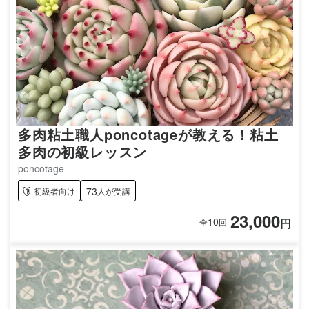
多肉粘土職人poncotageが教える！粘土
多肉の初級レッスン
poncotage
73
初級者向け
人が受講
23,000
10
円
全
回