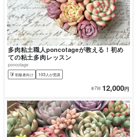
多肉粘土職人poncotageが教える！初め
ての粘土多肉レッスン
poncotage
103
初級者向け
人が受講
12,000
7
円
全
回