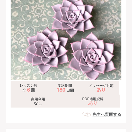
レッスン数
受講期間
メッセージ対応
6
180
あり
全
回
日間
PDF補足資料
商用利用
あり
なし
先生へ質問する