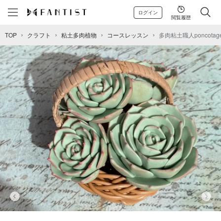
ログイン
閲覧履歴
TOP
クラフト
粘土多肉植物
コースレッスン
多肉粘土職人poncot