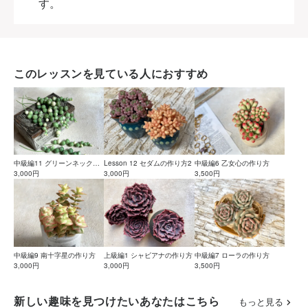
す。
このレッスンを見ている人におすすめ
中級編11 グリーンネックレ
Lesson 12 セダムの作り方2
中級編6 乙女心の作り方
スの作り方
3,000円
3,000円
3,500円
中級編9 南十字星の作り方
上級編1 シャビアナの作り方
中級編7 ローラの作り方
3,000円
3,000円
3,500円
新しい趣味を見つけたいあなたはこちら
もっと見る