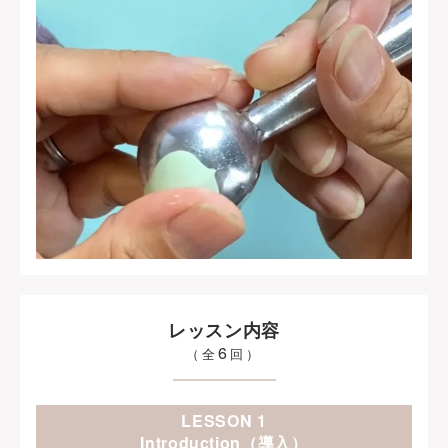
レッスン内容
6
（全
回）
LESSON 1
Introduction（導入）