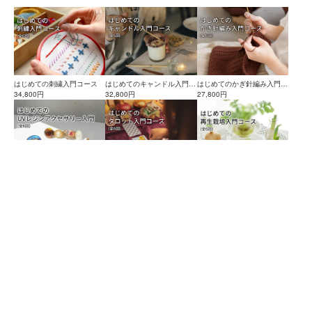
はじめての刺繍入門コース
はじめてのキャンドル入門コ
はじめてのかぎ針編み入門コ
34,800円
ース
32,800円
ース
27,800円
はじめてのUVレジンアクセ
はじめてのタロット入門コー
はじめての再生栽培(リボベ
サリー入門コース
19,800円
ス
19,800円
ジ)入門コース
9,300円
TOP
クラフト
粘土多肉植物
コースレッスン
多肉粘土職人poncot
〜趣味から始めてスキルに繋げる オンラインの習い事サービス〜
初めての方へ
運営会社
ご利用規約
デジタルコンテンツ使用について