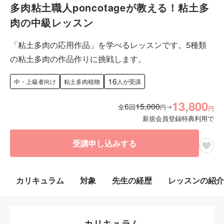
多肉粘土職人poncotageが教える！粘土多
肉の中級レッスン
「粘土多肉の応用作品」を学べるレッスンです。5種類
の粘土多肉の作品作りに挑戦します。
16
中・上級者向け
粘土多肉植物
人が受講
13,800
6
15,000
→
全
回
円
円
新規会員登録特典利用で
受講申し込みする
カリキュラム
対象
先生の経歴
レッスンの紹介
カリキュラム