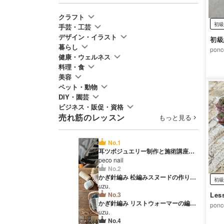
クラフト
初級
手芸・工芸
デザイン・イラスト
初級
暮らし
ponc
健康・ウェルネス
料理・食
美容
ペット・動物
DIY・園芸
ビジネス・販促・資格
売れ筋のレッスン
もっと見る
No.1
耳ツボジュエリー制作と施術講座＆
撮影方法 ディプロマ発行付き
peco nail
No.2
かぎ針編み 松編みスヌードの作り方
初級
【PDF模様部分編み図付き】
uzu.
No.3
かぎ針編み リストウォーマーの編み
ponc
方【PDF編み図付】
uzu.
No.4