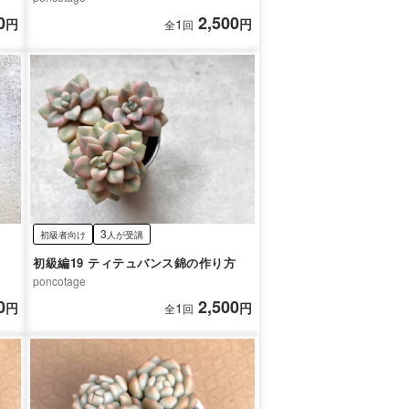
0
2,500
円
1
円
全
回
3
初級者向け
人が受講
初級編19 ティテュバンス錦の作り方
poncotage
0
2,500
円
1
円
全
回