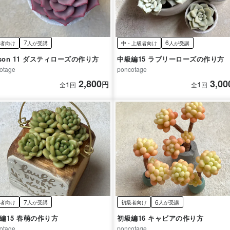
7
6
者向け
人が受講
中・上級者向け
人が受講
sson 11 ダスティローズの作り方
中級編15 ラブリーローズの作り方
otage
poncotage
2,800
3,00
1
円
1
全
回
全
回
7
6
者向け
人が受講
初級者向け
人が受講
編15 春萌の作り方
初級編16 キャビアの作り方
otage
poncotage