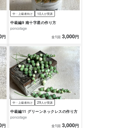
10
中・上級者向け
人が受講
中級編9 南十字星の作り方
poncotage
0
3,000
円
1
円
全
回
29
中・上級者向け
人が受講
中級編11 グリーンネックレスの作り方
poncotage
0
3,000
円
1
円
全
回