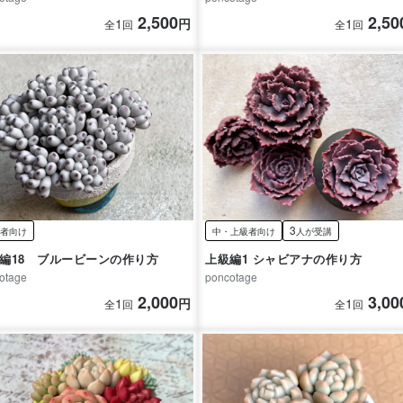
2,500
2,50
1
円
1
全
回
全
回
3
者向け
中・上級者向け
人が受講
編18 ブルービーンの作り方
上級編1 シャビアナの作り方
otage
poncotage
2,000
3,00
1
円
1
全
回
全
回