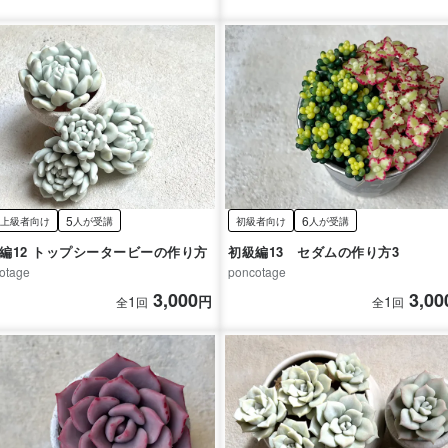
5
6
上級者向け
人が受講
初級者向け
人が受講
編12 トップシータービーの作り方
初級編13 セダムの作り方3
otage
poncotage
3,000
3,00
1
円
1
全
回
全
回