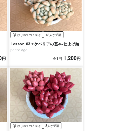
18
はじめての人向け
人が受講
編
Lesson 03エケベリアの基本•仕上げ編
poncotage
0
1,200
円
1
円
全
回
8
はじめての人向け
人が受講