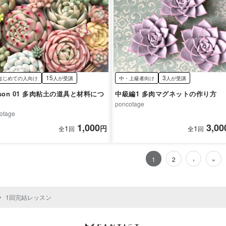
15
3
はじめての人向け
人が受講
中・上級者向け
人が受講
1 多肉粘土の道具と材料につ
中級編1 多肉マグネットの作り方
poncotage
otage
1,000
3,00
1
円
1
全
回
全
回
1
2
›
»
1回完結レッスン