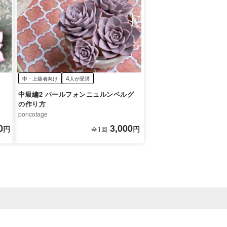
4
中・上級者向け
人が受講
中級編2 パールフォンニュルンベルグ
の作り方
poncotage
0
3,000
円
1
円
全
回