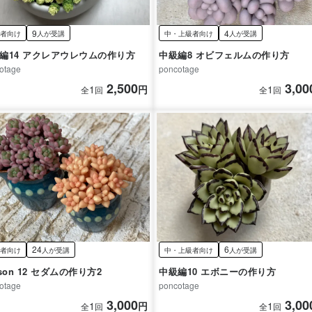
9
4
者向け
人が受講
中・上級者向け
人が受講
編14 アクレアウレウムの作り方
中級編8 オビフェルムの作り方
otage
poncotage
2,500
3,00
1
円
1
全
回
全
回
24
6
者向け
人が受講
中・上級者向け
人が受講
Lesson 12 セダムの作り方2
中級編10 エボニーの作り方
otage
poncotage
3,000
3,00
1
円
1
全
回
全
回