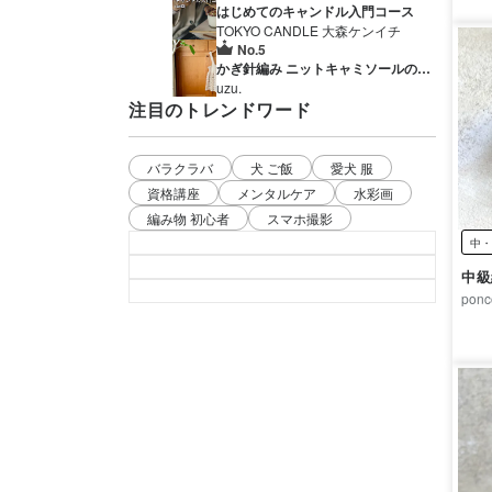
はじめてのキャンドル入門コース
TOKYO CANDLE 大森ケンイチ
No.5
かぎ針編み ニットキャミソールの作
り方【PDF編み図付】
uzu.
注目のトレンドワード
バラクラバ
犬 ご飯
愛犬 服
資格講座
メンタルケア
水彩画
編み物 初心者
スマホ撮影
中・
中級
ponc