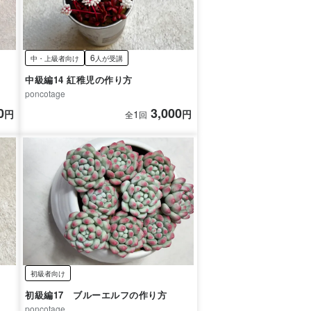
6
中・上級者向け
人が受講
中級編14 紅稚児の作り方
poncotage
0
3,000
円
1
円
全
回
初級者向け
初級編17 ブルーエルフの作り方
poncotage