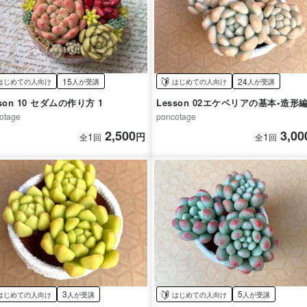
15
24
はじめての人向け
人が受講
はじめての人向け
人が受講
sson 10 セダムの作り方 1
Lesson 02エケベリアの基本•造形
otage
poncotage
2,500
3,00
1
円
1
全
回
全
回
3
5
はじめての人向け
人が受講
はじめての人向け
人が受講