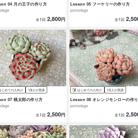
sson 04 月の王子の作り方
Lesson 05 フーケリーの作り方
otage
poncotage
2,800
2,50
1
円
1
全
回
全
回
19
10
はじめての人向け
人が受講
はじめての人向け
人が受講
sson 07 桃太郎の作り方
Lesson 08 オレンジモンローの作
otage
poncotage
2,500
2,50
1
円
1
全
回
全
回