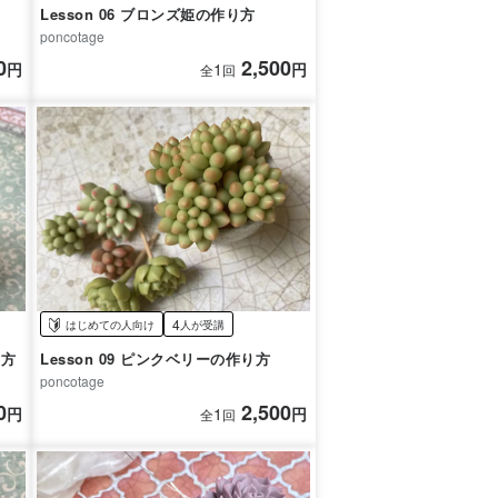
Lesson 06 ブロンズ姫の作り方
poncotage
0
2,500
円
1
円
全
回
4
はじめての人向け
人が受講
り方
Lesson 09 ピンクベリーの作り方
poncotage
0
2,500
円
1
円
全
回