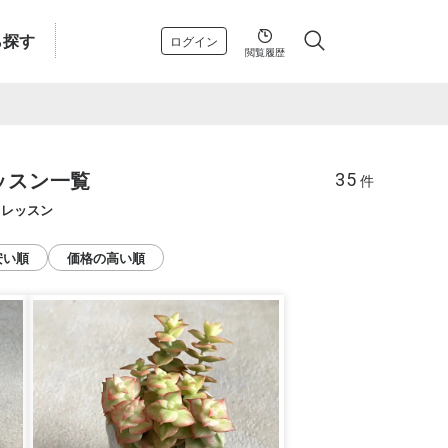
ら探す
ログイン
閲覧履歴
ッスン一覧
35
件
るレッスン
安い順
価格の高い順