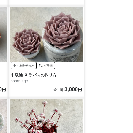
7
中・上級者向け
人が受講
中級編13 ラパスの作り方
poncotage
0
3,000
円
1
円
全
回