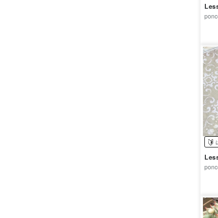
Le
ponc
Le
ponc