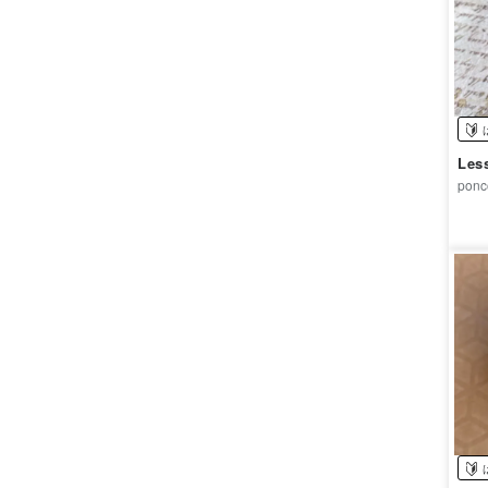
Le
ponc