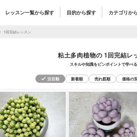
レッスン一覧から探す
目的から探す
カテゴリか
1回完結レッスン
粘土多肉植物の
1回完結レ
スキルや知識をピンポイントで学べ
注目順
新着順
売れ筋順
価格の