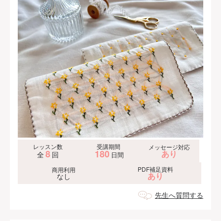
レッスン数
受講期間
メッセージ対応
8
180
あり
全
回
日間
PDF補足資料
商用利用
あり
なし
先生へ質問する