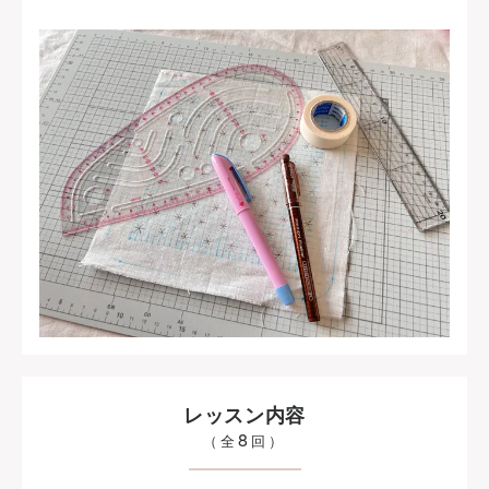
レッスン内容
8
（全
回）