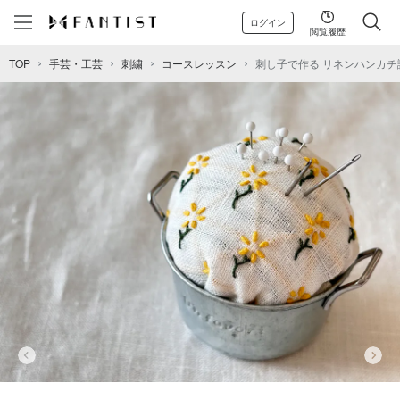
ログイン
閲覧履歴
TOP
手芸・工芸
刺繍
コースレッスン
刺し子で作る リネンハンカチ講