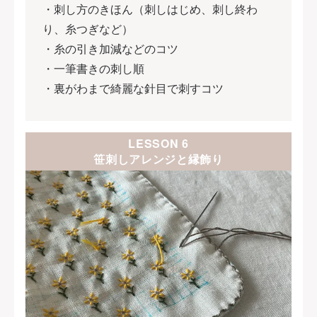
・刺し方のきほん（刺しはじめ、刺し終わ
り、糸つぎなど）
・糸の引き加減などのコツ
・一筆書きの刺し順
・裏がわまで綺麗な針目で刺すコツ
LESSON 6
笹刺しアレンジと縁飾り