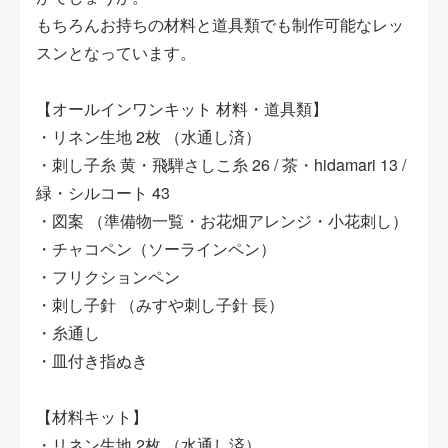
もちろんお持ちの材料と道具類でも制作可能なレッ
スンとなっています。
【オールインワンキット 材料・道具類】
・リネン生地 2枚 （水通し済）
・刺し子糸 黄・飛騨さしこ糸 26 / 茶・hidamari 13 /
緑・シルコート 43
・図案 （準備物一覧・お花畑アレンジ・小花刺し）
・チャコペン（ソーラインペン）
・フリクションペン
・刺し子針 （みすや刺し子針 長）
・糸通し
・皿付き指ぬき
【材料キット】
・リネン生地 2枚 （水通し済）