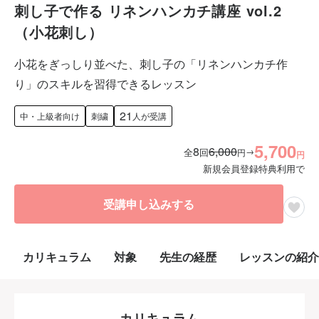
刺し子で作る リネンハンカチ講座 vol.2
（小花刺し）
小花をぎっしり並べた、刺し子の「リネンハンカチ作
り」のスキルを習得できるレッスン
21
中・上級者向け
刺繍
人が受講
5,700
8
6,000
→
全
回
円
円
新規会員登録特典利用で
受講申し込みする
カリキュラム
対象
先生の経歴
レッスンの紹介
カリキュラム