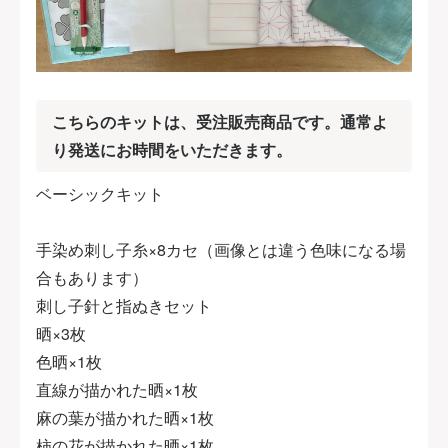
こちらのキットは、受注販売商品です。通常よ
り発送にお時間をいただきます。
ベーシックキット
手染め刺し子糸×8カセ（画像とは違う色味になる場
合もあります）
刺し子針と指ぬきセット
晒×3枚
色晒×1枚
直線が描かれた晒×1枚
麻の葉が描かれた晒×1枚
柿の花が描かれた晒×1枚