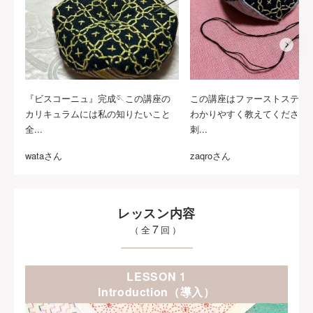
『ビスコーニュ』完成🪡この講座の
この講座はファーストステッ
カリキュラムには私の知りたいこと
わかりやすく教えてくださる
全...
刺...
wataさん
zaqroさん
レッスン内容
7
（全
回）
LESSON 1
Introduction（導入）