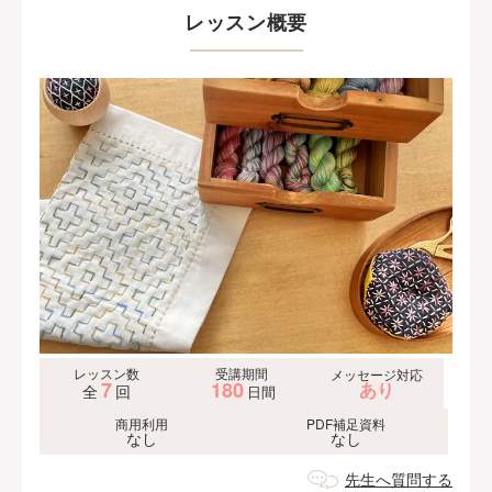
ら伝わる刺し子を通して日本文化に触れてみてくだ
レッスン概要
さい。きっともっと生まれ育ったこの国のことが好
きになると思います。
また、当初から自分たちで使う糸は自分たちで染め
てきました。化学染料でカラフルに染めたり、中札
内村の豊かな自然をお借りして草木染めした糸を使
っています。
レッスン数
受講期間
メッセージ対応
7
180
あり
全
回
日間
商用利用
PDF補足資料
なし
なし
先生へ質問する