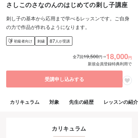
さしこのさなのんのはじめての刺し子講座
刺し子の基本から応用まで学べるレッスンです。ご自身
の力で作品が作れるようになります。
87
初級者向け
刺繍
人が受講
18,000
7
19,500
→
全
回
円
円
新規会員登録特典利用で
受講申し込みする
カリキュラム
対象
先生の経歴
レッスンの紹介
カリキュラム