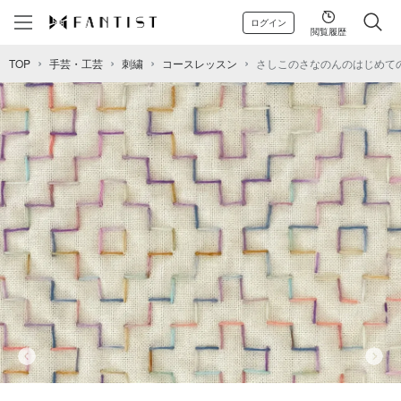
ログイン
閲覧履歴
TOP
手芸・工芸
刺繍
コースレッスン
さしこのさなのんのはじめて