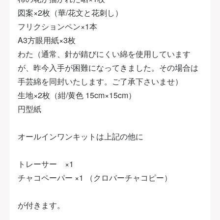
図案×2枚（華/花文と花刺し）
フリクションペン×1本
A3方眼用紙×3枚
わた（通常、針が錆びにくい綿を使用しています
が、昨今入手が困難になってきました。その場合は
手芸綿を同封いたします。ご了承下さいませ）
生地×2枚（紺/黄色 15cm×15cm）
円型紙
オールインワンキットは上記の他に
トレーサー ×1
チャコペーパー ×1 （クロバーチャコピー）
が付きます。