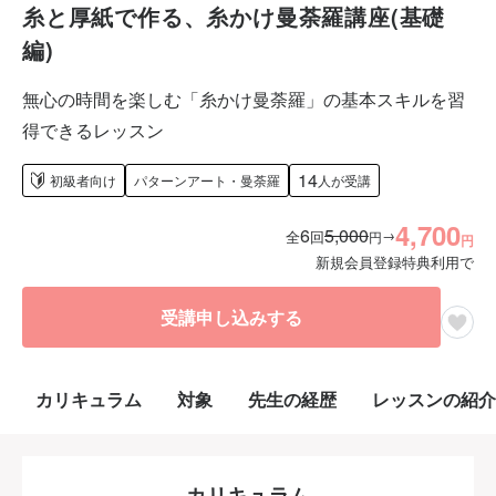
糸と厚紙で作る、糸かけ曼荼羅講座(基礎
編)
無心の時間を楽しむ「糸かけ曼荼羅」の基本スキルを習
得できるレッスン
14
初級者向け
パターンアート・曼荼羅
人が受講
4,700
6
5,000
→
全
回
円
円
新規会員登録特典利用で
受講申し込みする
カリキュラム
対象
先生の経歴
レッスンの紹介
カリキュラム