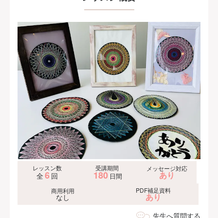
レッスン数
受講期間
メッセージ対応
6
180
あり
全
回
日間
PDF補足資料
商用利用
あり
なし
先生へ質問する