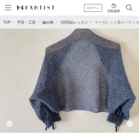
ログイン
閲覧履歴
TOP
手芸・工芸
編み物
1回完結レッスン
マーガレット風カーディガ