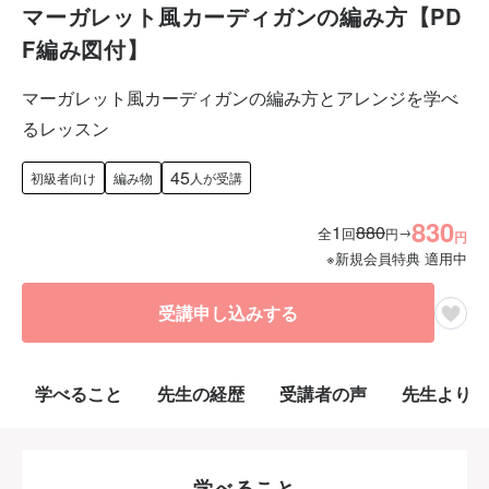
マーガレット風カーディガンの編み方【PD
F編み図付】
マーガレット風カーディガンの編み方とアレンジを学べ
るレッスン
45
初級者向け
編み物
人が受講
830
1
880
→
全
回
円
円
※新規会員特典 適用中
受講申し込みする
学べること
先生の経歴
受講者の声
先生より
学べること