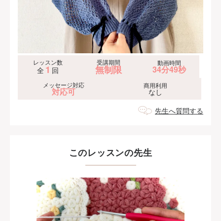
レッスン数
受講期間
動画時間
1
無制限
34分49秒
全
回
メッセージ対応
商用利用
対応可
なし
先生へ質問する
このレッスンの先生