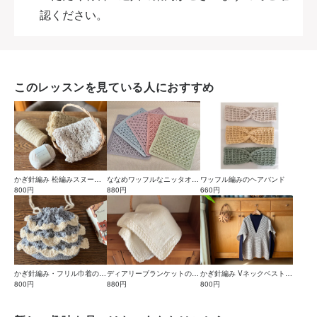
認ください。
このレッスンを見ている人におすすめ
かぎ針編み 松編みスヌード
ななめワッフルなニッタオル
ワッフル編みのヘアバンド
の作り方【PDF模様部分編み
800円
の編み方【PDF編み図付】
880円
660円
図付き】
かぎ針編み・フリル巾着の作
ディアリーブランケットの編
かぎ針編み Vネックベストの
り方【PDF編み図付】
800円
み方【PDF編み図付】
880円
編み方【PDF編み図付】
800円