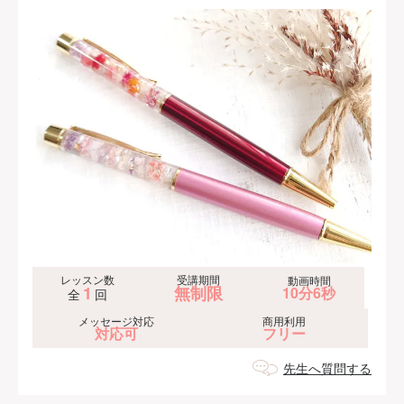
レッスン数
受講期間
動画時間
1
無制限
10分6秒
全
回
メッセージ対応
商用利用
対応可
フリー
先生へ質問する