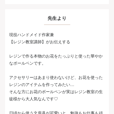
たのにコツを知ることでこんなに素敵な作品を作る
ことが出来るのですね！嬉しいです"と感動のお声を
たくさん頂くようになりました♡
先生より
オンラインレッスンにて、さらにレジンの魅力・自
現役ハンドメイド作家兼
分で作る感動をお伝えしながら…私の知識と経験
【レジン教室講師】がお伝えする
が、レジンに迷う方々のお力になれたら嬉しいで
す。
レジンで作る本物のお花をたっぷりと使った華やか
なボールペンです。
アクセサリーはあまり使わないけど、お花を使った
レジンのアイテムを作ってみたい…
そんな方にお花のボールペンが実はレジン教室の生
徒様から大人気なんです♡
日頃から使う文房具が可愛いと、勉強もお仕事も頑