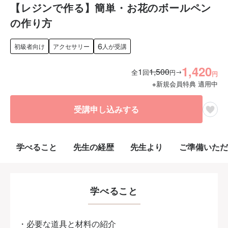
【レジンで作る】簡単・お花のボールペン
の作り方
6
初級者向け
アクセサリー
人が受講
1,420
1
1,500
→
全
回
円
円
※新規会員特典 適用中
受講申し込みする
学べること
先生の経歴
先生より
ご準備いただ
学べること
・必要な道具と材料の紹介