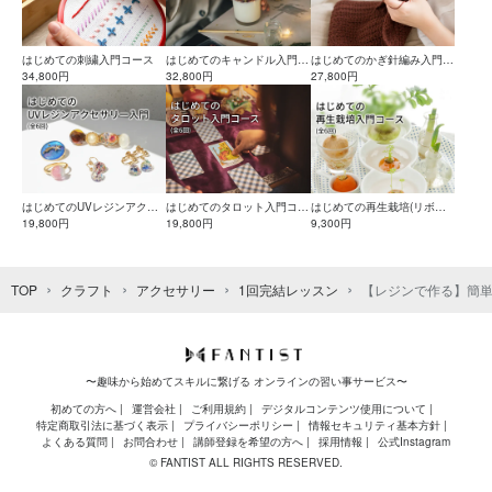
はじめての刺繍入門コース
はじめてのキャンドル入門コ
はじめてのかぎ針編み入門コ
34,800円
ース
32,800円
ース
27,800円
はじめてのUVレジンアクセ
はじめてのタロット入門コー
はじめての再生栽培(リボベ
サリー入門コース
19,800円
ス
19,800円
ジ)入門コース
9,300円
TOP
クラフト
アクセサリー
1回完結レッスン
【レジンで作る】簡
〜趣味から始めてスキルに繋げる オンラインの習い事サービス〜
初めての方へ
運営会社
ご利用規約
デジタルコンテンツ使用について
特定商取引法に基づく表示
プライバシーポリシー
情報セキュリティ基本方針
よくある質問
お問合わせ
講師登録を希望の方へ
採用情報
公式Instagram
© FANTIST ALL RIGHTS RESERVED.