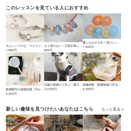
このレッスンを見ている人におすすめ
夏にもおすすめ！溶けにくい
大人シンプルな「マクラメブ
もう迷わない！天然石風ニュ
デイジーキャンドルの作り方
1,500円
レスレット」作り
1,980円
アンスネイルアートのバリエ
800円
(フローティングキャンドル)
ーション
洋裁の基礎から学ぶ「愛犬の
刺繍体験「動物刺繍で作る、
ためのタンクトップ」講座
13,000円
巾着バッグコース」
5,480円
蝋燭製作の基礎知識（Found
ationコース Lesson1）
5,500円
新しい趣味を見つけたいあなたはこちら
もっと見る