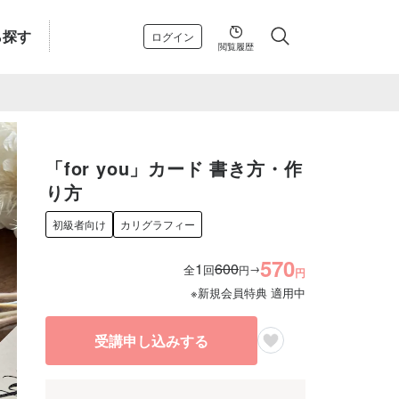
ら探す
ログイン
閲覧履歴
「for you」カード 書き方・作
り方
初級者向け
カリグラフィー
570
1
600
→
全
回
円
円
※新規会員特典 適用中
受講申し込みする