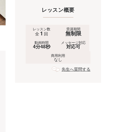
レッスン概要
レッスン数
受講期間
1
無制限
全
回
動画時間
メッセージ対応
4分48秒
対応可
商用利用
なし
先生へ質問する