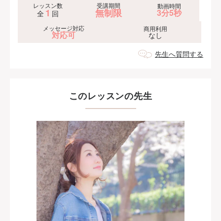
レッスン数
受講期間
動画時間
1
無制限
3分5秒
全
回
メッセージ対応
商用利用
対応可
なし
先生へ質問する
このレッスンの先生