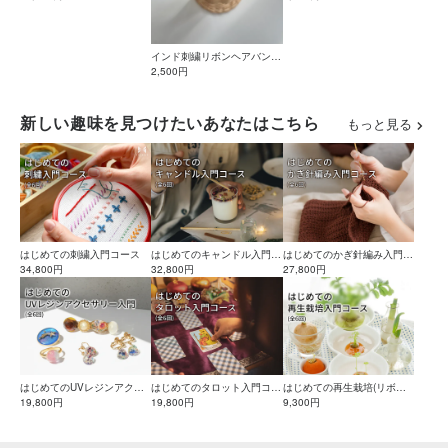
インド刺繍リボンヘアバンド
の作り方
2,500円
新しい趣味を見つけたいあなたはこちら
もっと見る
はじめての刺繍入門コース
はじめてのキャンドル入門コ
はじめてのかぎ針編み入門コ
34,800円
ース
32,800円
ース
27,800円
はじめてのUVレジンアクセ
はじめてのタロット入門コー
はじめての再生栽培(リボベ
サリー入門コース
19,800円
ス
19,800円
ジ)入門コース
9,300円