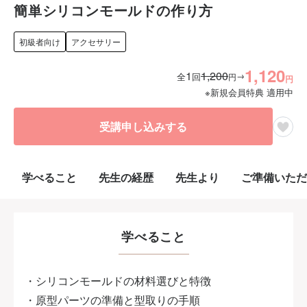
簡単シリコンモールドの作り方
初級者向け
アクセサリー
1,120
1
1,200
→
全
回
円
円
※新規会員特典 適用中
受講申し込みする
学べること
先生の経歴
先生より
ご準備いただ
学べること
・シリコンモールドの材料選びと特徴
・原型パーツの準備と型取りの手順