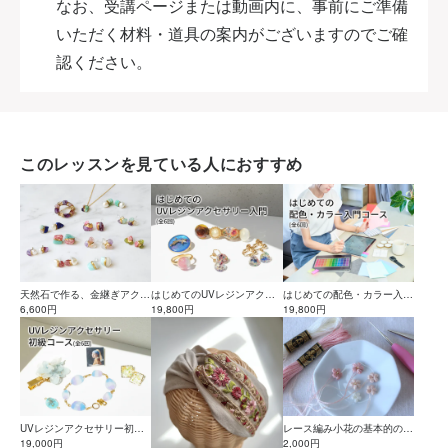
なお、受講ページまたは動画内に、事前にご準備
いただく材料・道具の案内がございますのでご確
認ください。
このレッスンを見ている人におすすめ
天然石で作る、金継ぎアクセ
はじめてのUVレジンアクセ
はじめての配色・カラー入門
サリー作り講座
6,600円
サリー入門コース
19,800円
コース
19,800円
UVレジンアクセサリー初級
レース編み小花の基本的の編
コース
19,000円
み方
2,000円