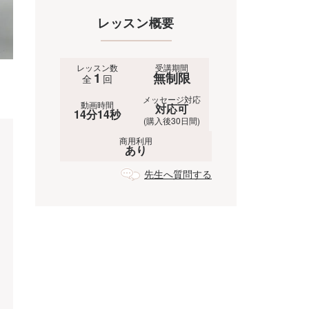
レッスン概要
レッスン数
受講期間
1
無制限
全
回
メッセージ対応
動画時間
対応可
14分14秒
(購入後30日間)
商用利用
あり
先生へ質問する