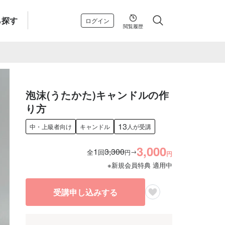
ら探す
ログイン
閲覧履歴
泡沫(うたかた)キャンドルの作
り方
13
中・上級者向け
キャンドル
人が受講
3,000
1
3,300
→
全
回
円
円
※新規会員特典 適用中
受講申し込みする