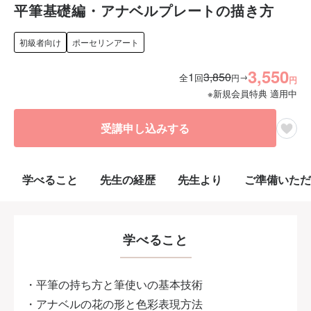
平筆基礎編・アナベルプレートの描き方
初級者向け
ポーセリンアート
3,550
1
3,850
→
全
回
円
円
※新規会員特典 適用中
受講申し込みする
学べること
先生の経歴
先生より
ご準備いただ
学べること
・平筆の持ち方と筆使いの基本技術
・アナベルの花の形と色彩表現方法