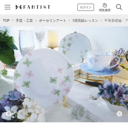
ログイン
閲覧履歴
TOP
手芸・工芸
ポーセリンアート
1回完結レッスン
平筆基礎編・