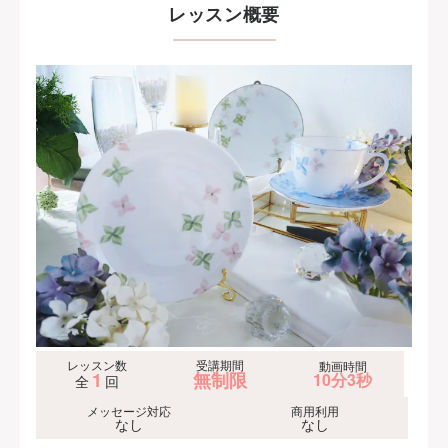
レッスン概要
レッスン数
受講期間
動画時間
1
無制限
10分3秒
全
回
メッセージ対応
商用利用
なし
なし