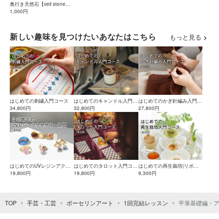
奥行き天然石【veil stone】
の作り方
1,000円
新しい趣味を見つけたいあなたはこちら
もっと見る
はじめての刺繍入門コース
はじめてのキャンドル入門コ
はじめてのかぎ針編み入門コ
34,800円
ース
32,800円
ース
27,800円
はじめてのUVレジンアクセ
はじめてのタロット入門コー
はじめての再生栽培(リボベ
サリー入門コース
19,800円
ス
19,800円
ジ)入門コース
9,300円
TOP
手芸・工芸
ポーセリンアート
1回完結レッスン
平筆基礎編・