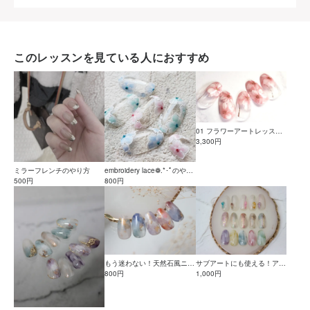
このレッスンを見ている人におすすめ
01 フラワーアートレッスン
(基礎)♡美しい動きのある花
3,300円
びらを描きましょう
ミラーフレンチのやり方
embroidery lace❁.*･ﾟのやり
500円
方
800円
もう迷わない！天然石風ニュ
サブアートにも使える！アー
アンスネイルアートのバリエ
800円
ト3種の作り方
1,000円
ーション