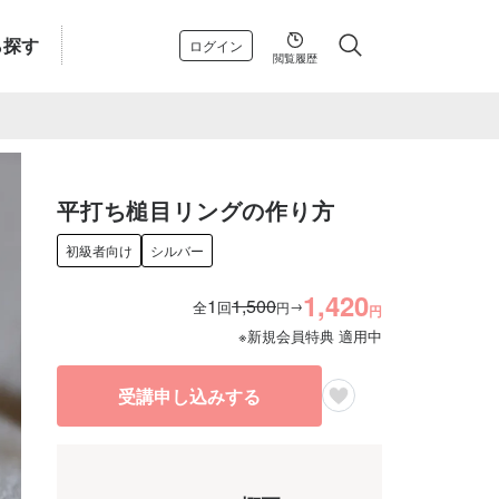
ら探す
ログイン
閲覧履歴
平打ち槌目リングの作り方
初級者向け
シルバー
1,420
1
1,500
→
全
回
円
円
※新規会員特典 適用中
受講申し込みする