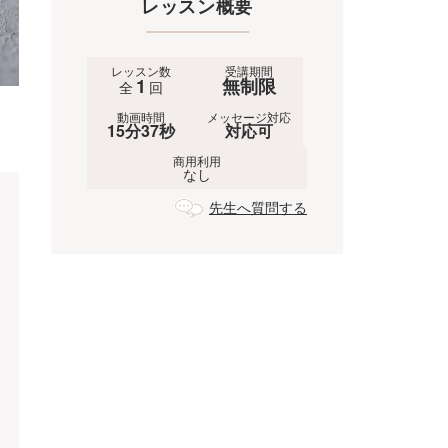
レッスン概要
レッスン数
受講期間
1
無制限
全
回
動画時間
メッセージ対応
15分37秒
対応可
商用利用
なし
先生へ質問する