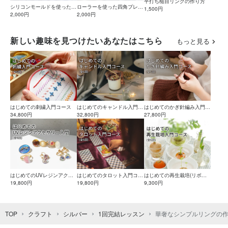
平打ち槌目リングの作り方
シリコンモールドを使ったア
ローラーを使った四角プレー
1,500円
ルファベットチャームの作り
2,000円
トチャームの作り方
2,000円
方
新しい趣味を見つけたいあなたはこちら
もっと見る
はじめての刺繍入門コース
はじめてのキャンドル入門コ
はじめてのかぎ針編み入門コ
34,800円
ース
32,800円
ース
27,800円
はじめてのUVレジンアクセ
はじめてのタロット入門コー
はじめての再生栽培(リボベ
サリー入門コース
19,800円
ス
19,800円
ジ)入門コース
9,300円
TOP
クラフト
シルバー
1回完結レッスン
華奢なシンプルリングの