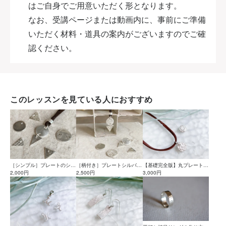
はご自身でご用意いただく形となります。
なお、受講ページまたは動画内に、事前にご準備
いただく材料・道具の案内がございますのでご確
認ください。
このレッスンを見ている人におすすめ
［シンプル］プレートのシル
［柄付き］プレートシルバー
【基礎完全版】丸プレートチ
バーアクセサリーの作り方
2,000円
のアクセサリー作り方(基礎
2,500円
ャームの作り方/基本道具の
3,000円
(基礎編)
編)
使い方