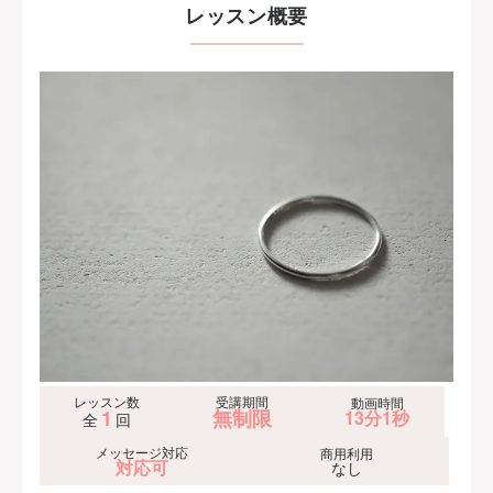
レッスン概要
レッスン数
受講期間
動画時間
1
無制限
13分1秒
全
回
メッセージ対応
商用利用
対応可
なし