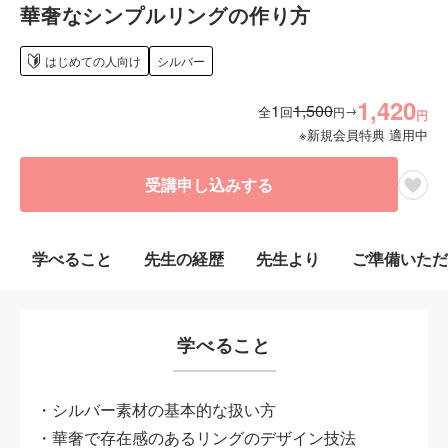
華奢なシンプルリングの作り方
はじめての人向け
シルバー
1,420
1
1,500
→
全
回
円
円
※新規会員特典 適用中
受講申し込みする
学べること
先生の経歴
先生より
ご準備いただ
学べること
・シルバー素材の基本的な扱い方
・華奢で存在感のあるリングのデザイン技法