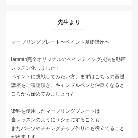
得意ジャンルはカラフル！
"日々の暮らしに彩りを"
をモットーに、多彩な作品を出し続けております。
先生より
こちらでは動画レッスンで
マーブリングプレート〜ペイント基礎講座〜
キャンドル作りのお手伝いが出来れば！
数ある中から抜粋して、
lammin完全オリジナルのペインティング技法を動画
色遊びが楽しめるようなキャンドル作りを
レッスン化しました！
お届けしていきたいと思います♪
ペイントに挑戦してみたい方、まずはこちらの基礎
講座をご視聴頂き、キャンドルペンと仲良くなると
ころから始めてみましょう♪
染料を使用したマーブリングプレートは
当レッスンのようにサシェにすることも、
またパーツやチャンクチップ作りにも役立てること
が出来ます。