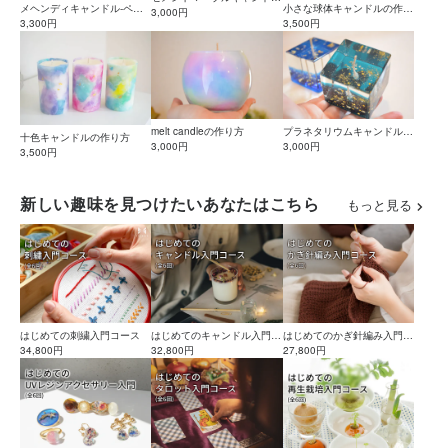
小さな球体キャンドルの作り
メヘンディキャンドル-ペイ
の作り方
3,000円
方
3,500円
ント応用講座-
3,300円
melt candleの作り方
プラネタリウムキャンドルの
十色キャンドルの作り方
3,000円
作り方
3,000円
3,500円
新しい趣味を見つけたいあなたはこちら
もっと見る
はじめての刺繍入門コース
はじめてのキャンドル入門コ
はじめてのかぎ針編み入門コ
34,800円
ース
32,800円
ース
27,800円