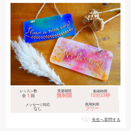
レッスン数
受講期間
動画時間
1
無制限
12分23秒
全
回
商用利用
メッセージ対応
フリー
なし
先生へ質問する