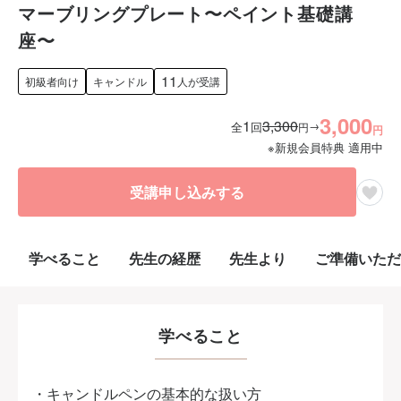
マーブリングプレート〜ペイント基礎講
座〜
11
初級者向け
キャンドル
人が受講
3,000
1
3,300
→
全
回
円
円
※新規会員特典 適用中
受講申し込みする
学べること
先生の経歴
先生より
ご準備いただ
学べること
・キャンドルペンの基本的な扱い方