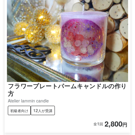
フラワープレートパームキャンドルの作り
方
Atelier lammin candle
12
初級者向け
人が受講
2,800
1
円
全
回