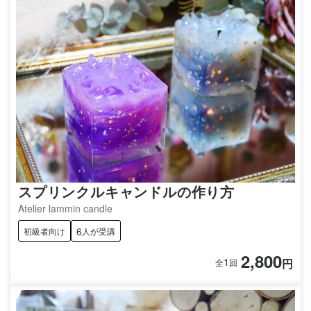
スプリンクルキャンドルの作り方
Atelier lammin candle
6
初級者向け
人が受講
2,800
1
円
全
回