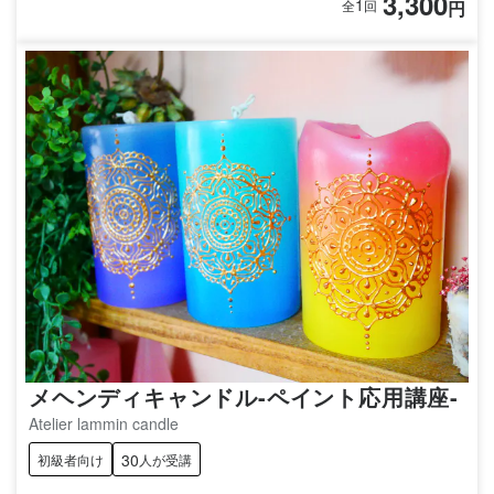
3,300
1
円
全
回
メヘンディキャンドル-ペイント応用講座-
Atelier lammin candle
30
初級者向け
人が受講