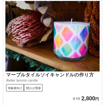
マーブルタイルソイキャンドルの作り方
Atelier lammin candle
35
初級者向け
人が受講
2,800
1
円
全
回