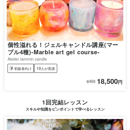
個性溢れる！ジェルキャンドル講座(マー
ブル4種)-Marble art gel course-
Atelier lammin candle
19
初級者向け
人が受講
18,500
6
円
全
回
1回完結レッスン
スキルや知識をピンポイントで学べるレッスン