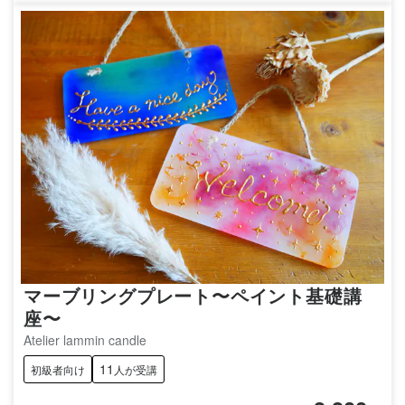
マーブリングプレート〜ペイント基礎講
座〜
Atelier lammin candle
11
初級者向け
人が受講