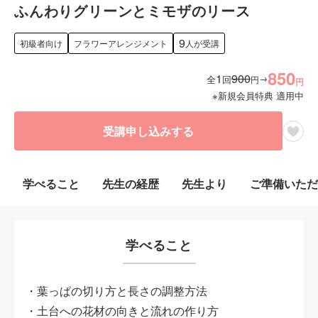
ふんわりグリーンとミモザのリース
9
初級者向け
フラワーアレンジメント
人が受講
850
1
900
→
全
回
円
円
※新規会員特典 適用中
受講申し込みする
学べること
先生の経歴
先生より
ご準備いただ
学べること
・葉っぱの切り方と長さの調整方法
・土台への花材の向きと流れの作り方