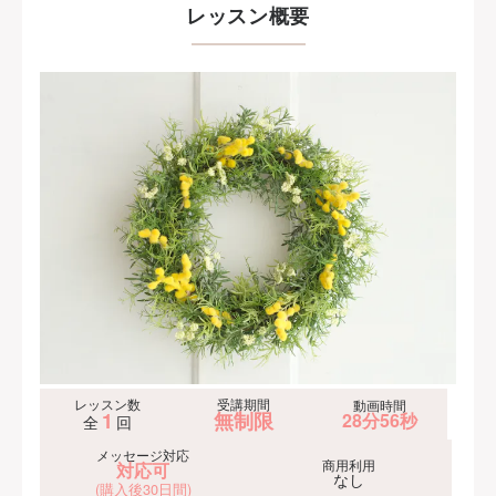
レッスン概要
レッスン数
受講期間
動画時間
1
無制限
28分56秒
全
回
メッセージ対応
商用利用
対応可
なし
(購入後30日間)