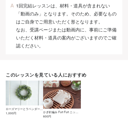
1回完結レッスンは、材料・道具が含まれない
「動画のみ」となります。そのため、必要なもの
はご自身でご用意いただく形となります。
なお、受講ページまたは動画内に、事前にご準備
いただく材料・道具の案内がございますのでご確
認ください。
このレッスンを見ている人におすすめ
ローズマリーとラベンダーの
かぎ針編み Furi Furi ニッタ
爽やかリースの作り方
1,000円
オルの作り方【PDF編み図
600円
付】