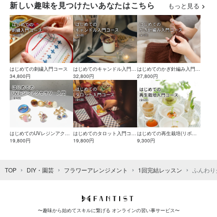
新しい趣味を見つけたいあなたはこちら
もっと見る
はじめての刺繍入門コース
はじめてのキャンドル入門コ
はじめてのかぎ針編み入門コ
34,800円
ース
32,800円
ース
27,800円
はじめてのUVレジンアクセ
はじめてのタロット入門コー
はじめての再生栽培(リボベ
サリー入門コース
19,800円
ス
19,800円
ジ)入門コース
9,300円
TOP
DIY・園芸
フラワーアレンジメント
1回完結レッスン
ふんわり
〜趣味から始めてスキルに繋げる オンラインの習い事サービス〜