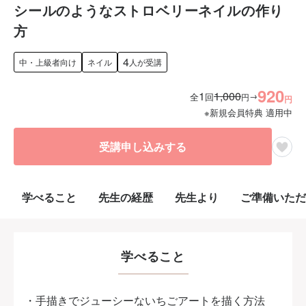
シールのようなストロベリーネイルの作り
方
4
中・上級者向け
ネイル
人が受講
920
1
1,000
→
全
回
円
円
※新規会員特典 適用中
受講申し込みする
学べること
先生の経歴
先生より
ご準備いただ
学べること
・手描きでジューシーないちごアートを描く方法