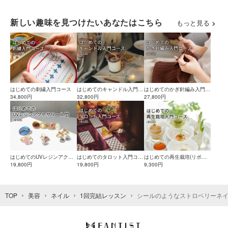
氷ネイル🧊🍬オーロラキャン
ディネイルの作り方
新しい趣味を見つけたいあなたはこちら
もっと見る
はじめての刺繍入門コース
はじめてのキャンドル入門コ
はじめてのかぎ針編み入門コ
34,800円
ース
32,800円
ース
27,800円
はじめてのUVレジンアクセ
はじめてのタロット入門コー
はじめての再生栽培(リボベ
サリー入門コース
19,800円
ス
19,800円
ジ)入門コース
9,300円
TOP
美容
ネイル
1回完結レッスン
シールのようなストロベリーネ