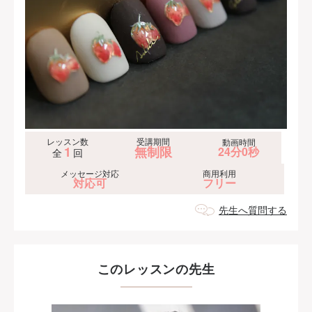
レッスン数
受講期間
動画時間
1
無制限
24分0秒
全
回
メッセージ対応
商用利用
対応可
フリー
先生へ質問する
このレッスンの先生