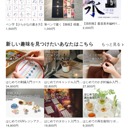
【添削無】書道基本編#01_1
筆ペンで書く【御祝】楷書&
ペン字【ひらがなの書き方】
しっとり永字八法
2,000円
1,000円
行書 参考動画
1,500円
新しい趣味を見つけたいあなたはこちら
もっと見る
はじめての刺繍入門コース
はじめてのキャンドル入門コ
はじめてのかぎ針編み入門コ
34,800円
ース
32,800円
ース
27,800円
はじめてのUVレジンアクセ
はじめてのタロット入門コー
はじめての再生栽培(リボベ
サリー入門コース
19,800円
ス
19,800円
ジ)入門コース
9,300円