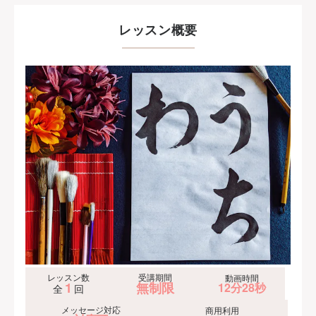
レッスン概要
レッスン数
受講期間
動画時間
1
無制限
12分28秒
全
回
メッセージ対応
商用利用