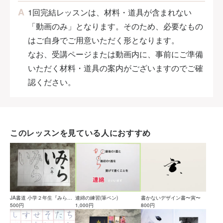
1回完結レッスンは、材料・道具が含まれない
「動画のみ」となります。そのため、必要なもの
はご自身でご用意いただく形となります。
なお、受講ページまたは動画内に、事前にご準備
いただく材料・道具の案内がございますのでご確
認ください。
このレッスンを見ている人におすすめ
連綿の練習(筆ペン)
JA書道 小学２年生『みら
書かないデザイン書〜寅〜
1,000円
い』お手本PDF付き
500円
800円