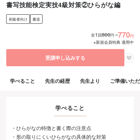
書写技能検定実技4級対策②ひらがな編
初級者向け
書道
770
1
800
→
全
回
円
円
※新規会員特典 適用中
受講申し込みする
学べること
先生の経歴
先生より
ご準備いただ
学べること
・ひらがなの特徴と書く際の注意点
・形の取りにくいひらがなの具体的な対策