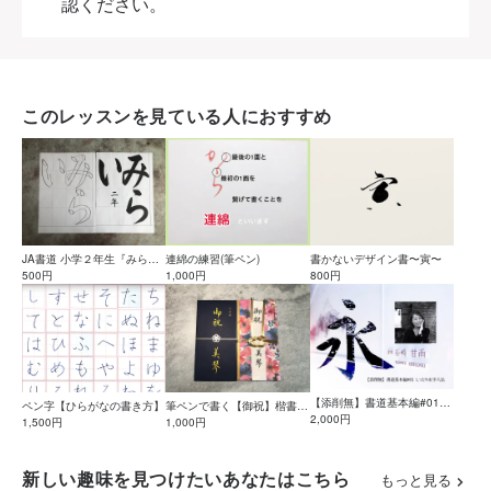
認ください。
このレッスンを見ている人におすすめ
連綿の練習(筆ペン)
JA書道 小学２年生『みら
書かないデザイン書〜寅〜
1,000円
い』お手本PDF付き
500円
800円
【添削無】書道基本編#01_1
筆ペンで書く【御祝】楷書&
ペン字【ひらがなの書き方】
しっとり永字八法
2,000円
1,000円
行書 参考動画
1,500円
新しい趣味を見つけたいあなたはこちら
もっと見る