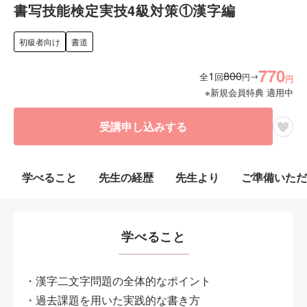
書写技能検定実技4級対策①漢字編
初級者向け
書道
770
1
800
→
全
回
円
円
※新規会員特典 適用中
受講申し込みする
学べること
先生の経歴
先生より
ご準備いただ
学べること
・漢字二文字問題の全体的なポイント
・過去課題を用いた実践的な書き方