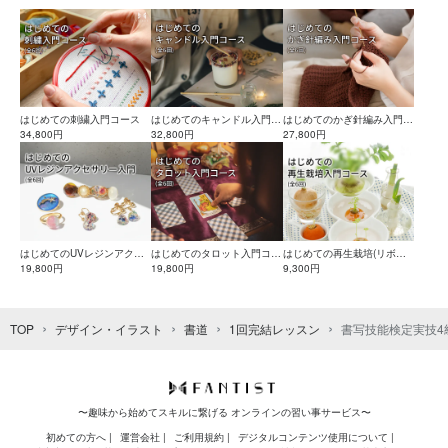
はじめての刺繍入門コース
はじめてのキャンドル入門コ
はじめてのかぎ針編み入門コ
34,800円
ース
32,800円
ース
27,800円
はじめてのUVレジンアクセ
はじめてのタロット入門コー
はじめての再生栽培(リボベ
サリー入門コース
19,800円
ス
19,800円
ジ)入門コース
9,300円
TOP
デザイン・イラスト
書道
1回完結レッスン
書写技能検定実技4
〜趣味から始めてスキルに繋げる オンラインの習い事サービス〜
初めての方へ
運営会社
ご利用規約
デジタルコンテンツ使用について