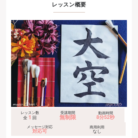
レッスン概要
レッスン数
受講期間
動画時間
1
無制限
8分52秒
全
回
メッセージ対応
商用利用
対応可
なし