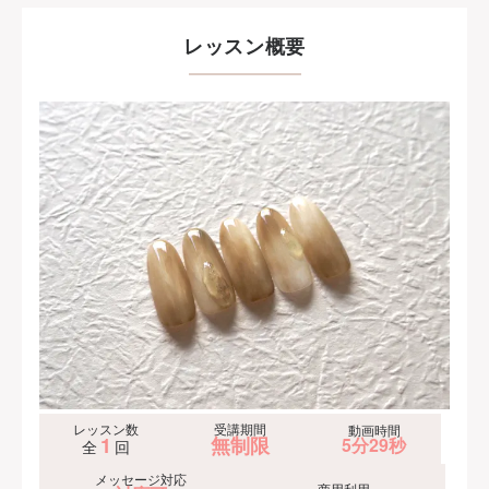
レッスン概要
レッスン数
受講期間
動画時間
1
無制限
5分29秒
全
回
メッセージ対応
商用利用