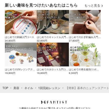
新しい趣味を見つけたいあなたはこちら
もっと見る
はじめての刺繍入門コース
はじめてのキャンドル入門コ
はじめてのかぎ針編み入門コ
34,800円
ース
32,800円
ース
27,800円
はじめてのUVレジンアクセ
はじめてのタロット入門コー
はじめての再生栽培(リボベ
サリー入門コース
19,800円
ス
19,800円
ジ)入門コース
9,300円
TOP
美容
ネイル
1回完結レッスン
【簡単】基本のニュアンスアー
〜趣味から始めてスキルに繋げる オンラインの習い事サービス〜