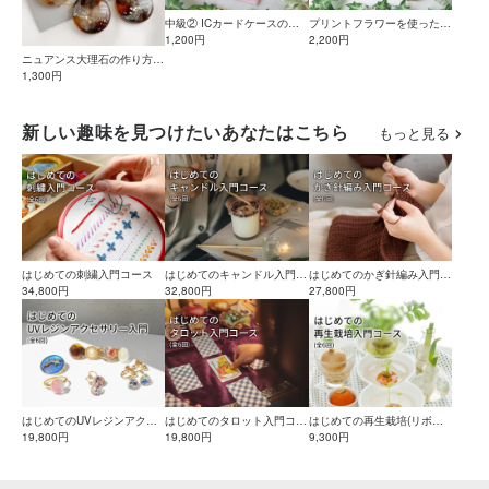
中級② ICカードケースの作
プリントフラワーを使ったミ
り方
1,200円
ラー＆ジュエリーBOXの作
2,200円
り方
ニュアンス大理石の作り方
【レジンaccessory】
1,300円
新しい趣味を見つけたいあなたはこちら
もっと見る
はじめての刺繍入門コース
はじめてのキャンドル入門コ
はじめてのかぎ針編み入門コ
34,800円
ース
32,800円
ース
27,800円
はじめてのUVレジンアクセ
はじめてのタロット入門コー
はじめての再生栽培(リボベ
サリー入門コース
19,800円
ス
19,800円
ジ)入門コース
9,300円