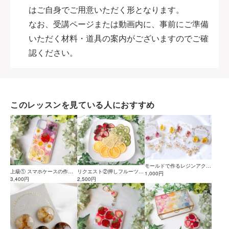
はご自身でご用意いただく形となります。
なお、受講ページまたは動画内に、事前にご準備
いただく材料・道具の案内がございますのでご確
認ください。
このレッスンを見ている人におすすめ
モールドで作るレジンアクセ
上級① スマホケースの作り
リクエスト②押しフルーツの
サリーの作り方
1,000円
方
3,400円
作り方
2,500円