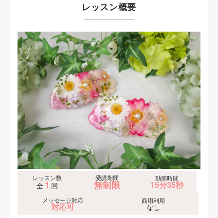
レッスン概要
レッスン数
受講期間
動画時間
1
無制限
15分35秒
全
回
メッセージ対応
商用利用
対応可
なし