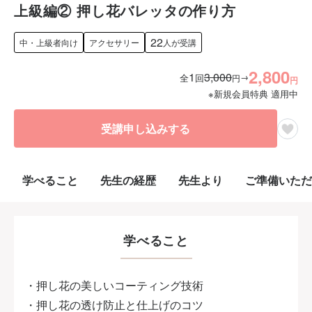
上級編② 押し花バレッタの作り方
22
中・上級者向け
アクセサリー
人が受講
2,800
1
3,000
→
全
回
円
円
※新規会員特典 適用中
受講申し込みする
学べること
先生の経歴
先生より
ご準備いただ
学べること
・押し花の美しいコーティング技術
・押し花の透け防止と仕上げのコツ