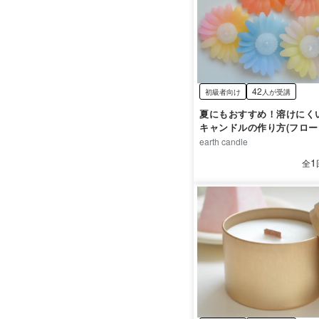
42
初級者向け
人が受講
夏にもおすすめ！溶けにく
キャンドルの作り方(フロ
ャンドル)
earth candle
1
全