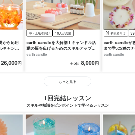
10
39
中・上級者向け
人が受講
初級者向け
！基礎から応用
earth candleを大解剖！キャンドル活
earth cand
ルキャンド
動の幅を広げるためのスキルアップ講
まで学ぶ5種の
座
ンドル講座
earth candle
earth candle
26,000
8,000
円
5
円
全
回
もっと見る
1回完結レッスン
スキルや知識をピンポイントで学べるレッスン