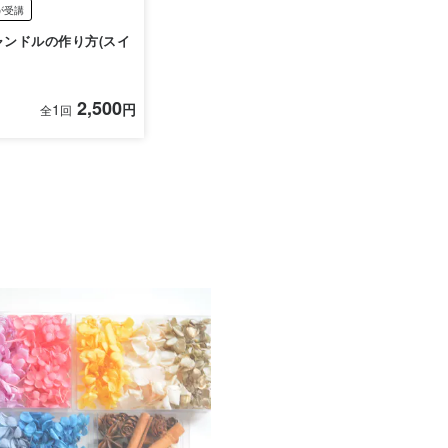
が受講
ャンドルの作り方(スイ
2,500
1
円
全
回