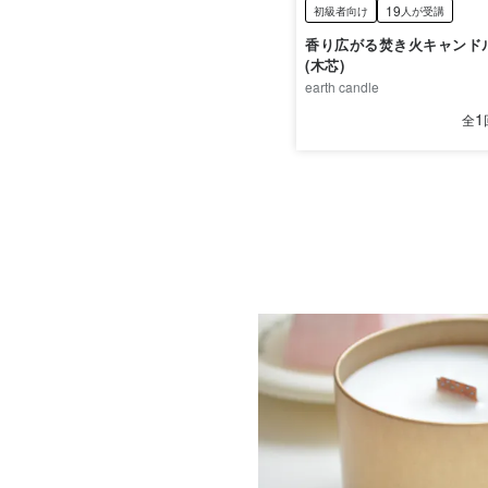
19
初級者向け
人が受講
香り広がる焚き火キャンド
(木芯)
earth candle
1
全