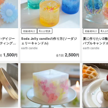
6
8
初級者向け
人が受講
初級者向け
人が
いデイジー
Soda Jelly candleの作り方(ソーダジ
夏に作りたい2種
ーティングキ
ェリーキャンドル)
バブルキャンド
earth candle
earth candle
1,500
2,500
円
1
円
回
全
回