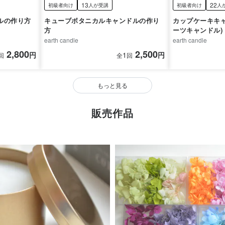
13
22
初級者向け
人が受講
初級者向け
人
ルの作り方
キューブボタニカルキャンドルの作り
カップケーキキ
方
ーツキャンドル)
earth candle
earth candle
2,800
2,500
円
1
円
回
全
回
もっと見る
販売作品