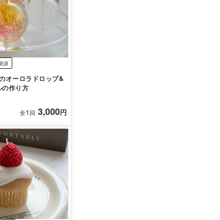
受講
のオーロラドロップ&
ルの作り方
3,000
1
円
全
回