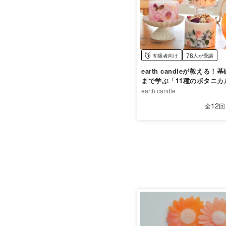
78
初級者向け
人が受講
earth candleが教える
まで学ぶ「11種のボタニカ
ル講座」
earth candle
12
全
回