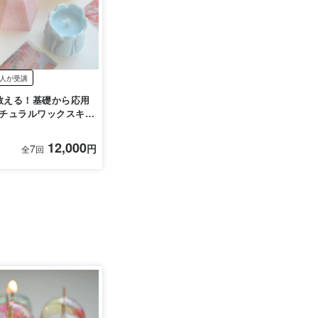
人が受講
leが教える！基礎から応用
ナチュラルワックスキャ
12,000
7
円
全
回