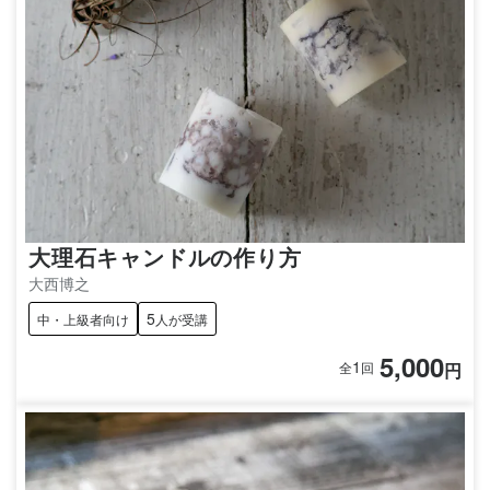
大理石キャンドルの作り方
大西博之
5
中・上級者向け
人が受講
5,000
1
円
全
回