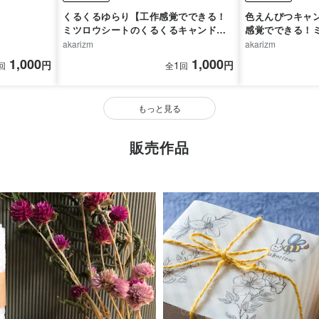
くるくるゆらり【工作感覚でできる！
色えんぴつキャ
ミツロウシートのくるくるキャンドル
感覚でできる！
づくり】
くるキャンドル
akarizm
akarizm
1,000
1,000
円
1
円
回
全
回
もっと見る
販売作品