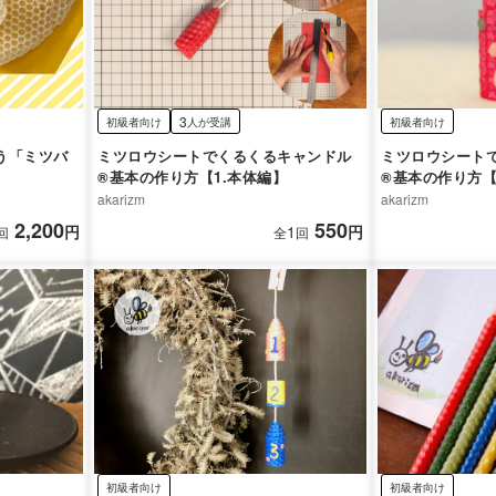
3
初級者向け
人が受講
初級者向け
う「ミツバ
ミツロウシートでくるくるキャンドル
ミツロウシート
®︎基本の作り方【1.本体編】
®︎基本の作り方
akarizm
akarizm
2,200
550
円
1
円
回
全
回
初級者向け
初級者向け