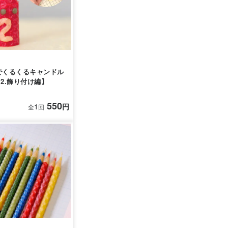
でくるくるキャンドル
【2.飾り付け編】
550
1
円
全
回