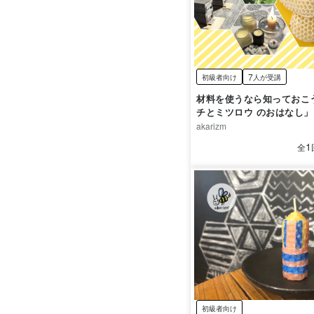
7
初級者向け
人が受講
材料を使うなら知っておこ
チとミツロウ のおはなし」
akarizm
1
全
初級者向け