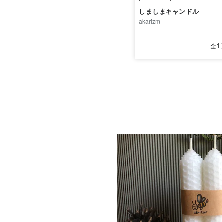
しましまキャンドル
akarizm
1
全