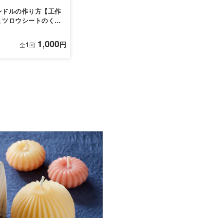
ンドルの作り方【工作
ミツロウシートのくる
づくり】
1,000
1
円
全
回