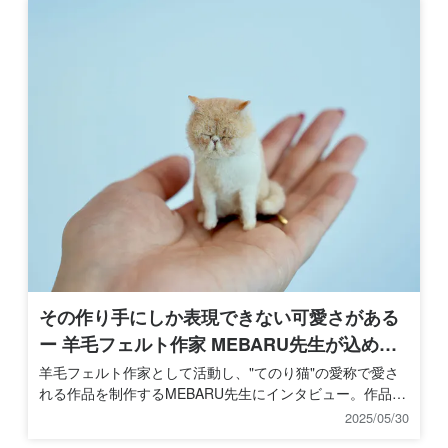
その作り手にしか表現できない可愛さがある
ー 羊毛フェルト作家 MEBARU先生が込める
想い
羊毛フェルト作家として活動し、"てのり猫"の愛称で愛さ
れる作品を制作するMEBARU先生にインタビュー。作品づ
くりのきっかけとなった愛猫とのエピソードや羊毛フェル
2025/05/30
トの魅力、FANTISTにおける講師活動に対する想いなど、