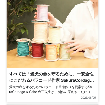
すべては「愛犬の命を守るために」ー安全性
にこだわるパラコード作家 SakuraCordage
& Color先生のものづくり
愛犬の命を守るためのパラコード首輪作りを提案するSaku
raCordage & Color 森下先生が、制作の原点やこだわり、
そしてレッスンへの想いを語ります。
2025/08/05