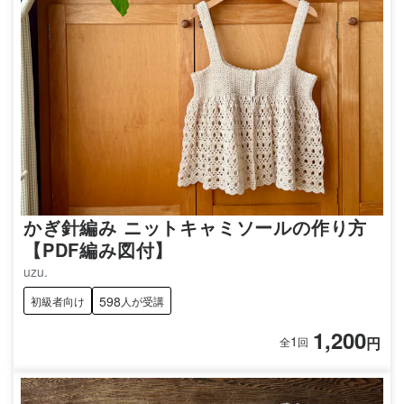
かぎ針編み ニットキャミソールの作り方
【PDF編み図付】
uzu.
598
初級者向け
人が受講
1,200
1
円
全
回