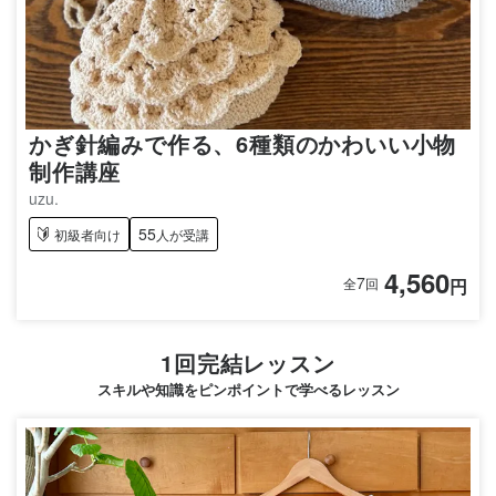
かぎ針編みで作る、6種類のかわいい小物
制作講座
uzu.
55
初級者向け
人が受講
4,560
7
円
全
回
1回完結レッスン
スキルや知識をピンポイントで学べるレッスン