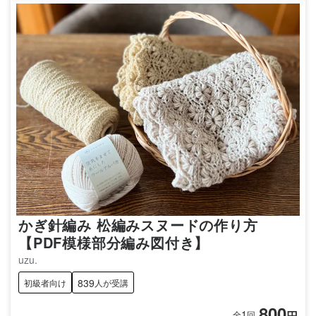
かぎ針編み 松編みスヌードの作り方
【PDF模様部分編み図付き】
uzu.
839
初級者向け
人が受講
800
1
円
全
回