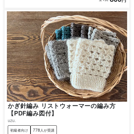
かぎ針編み リストウォーマーの編み方
【PDF編み図付】
uzu.
778
初級者向け
人が受講