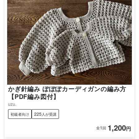
かぎ針編み ぽぽぽカーディガンの編み方
【PDF編み図付】
uzu.
225
初級者向け
人が受講
1,200
1
円
全
回