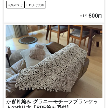
319
初級者向け
人が受講
600
1
円
全
回
かぎ針編み グラニーモチーフブランケッ
トの作り方【PDF編み図付】