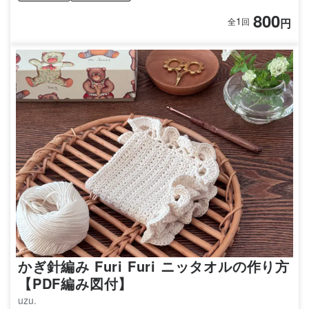
800
1
円
全
回
かぎ針編み Furi Furi ニッタオルの作り方
【PDF編み図付】
uzu.