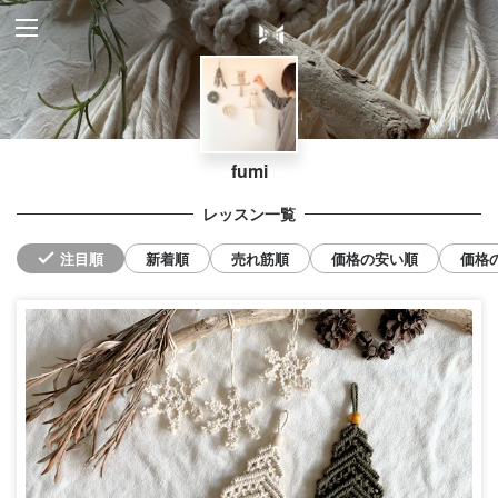
fumi
レッスン一覧
注目順
新着順
売れ筋順
価格の安い順
価格