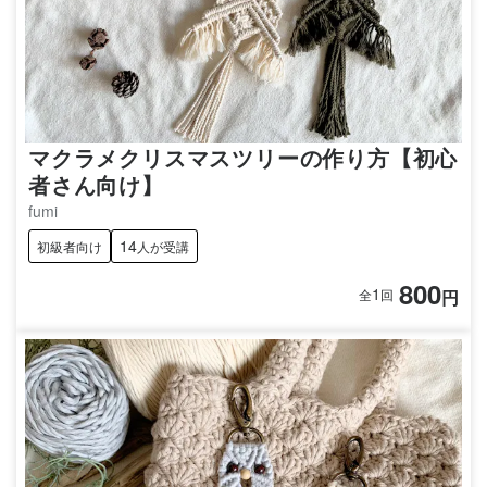
マクラメクリスマスツリーの作り方【初心
者さん向け】
fumi
14
初級者向け
人が受講
800
1
円
全
回