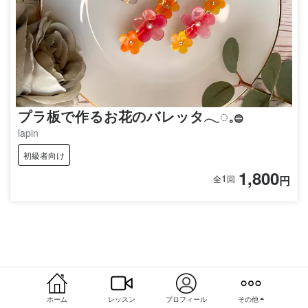
プラ板で作るお花のバレッタ𓂃◌𓈒𓐍
lapin
初級者向け
1,800
1
円
全
回
ホーム
レッスン
プロフィール
その他