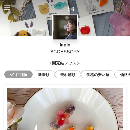
lapin
ACCESSORY
1回完結レッスン
注目順
新着順
売れ筋順
価格の安い順
価格