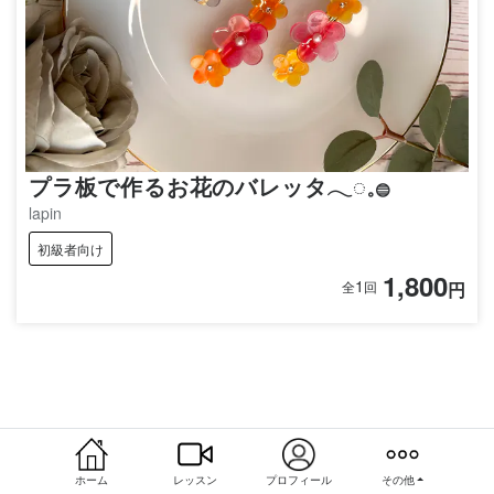
プラ板で作るお花のバレッタ𓂃◌𓈒𓐍
lapin
初級者向け
1,800
1
円
全
回
ホーム
レッスン
プロフィール
その他