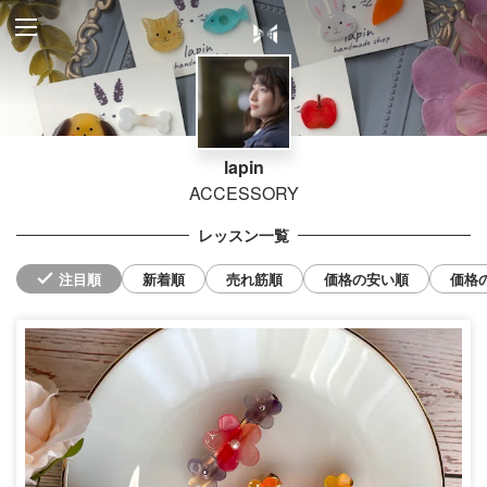
lapin
ACCESSORY
レッスン一覧
注目順
新着順
売れ筋順
価格の安い順
価格