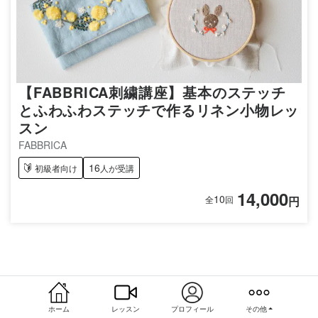
【FABBRICA刺繍講座】基本のステッチ
とふわふわステッチで作るリネン小物レッ
スン
FABBRICA
16
初級者向け
人が受講
14,000
10
円
全
回
ホーム
レッスン
プロフィール
その他