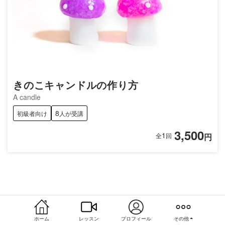
きのこキャンドルの作り方
A candle
8
初級者向け
人が受講
3,500
1
円
全
回
ホーム
レッスン
プロフィール
その他