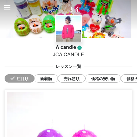
A candle
JCA CANDLE
レッスン一覧
注目順
新着順
売れ筋順
価格の安い順
価格