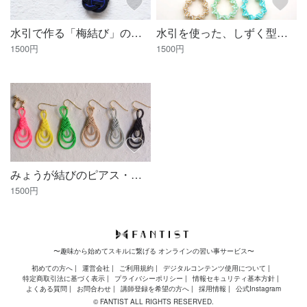
水引で作る「梅結び」のピアス・イヤリング、材料キット
水引を使った、しずく型のピアス・イヤリングの材料キット
1500円
1500円
みょうが結びのピアス・イヤリング手作りキット
1500円
〜趣味から始めてスキルに繋げる オンラインの習い事サービス〜
初めての方へ
運営会社
ご利用規約
デジタルコンテンツ使用について
特定商取引法に基づく表示
プライバシーポリシー
情報セキュリティ基本方針
よくある質問
お問合わせ
講師登録を希望の方へ
採用情報
公式Instagram
© FANTIST ALL RIGHTS RESERVED.