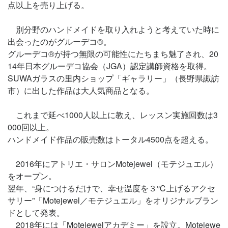
点以上を売り上げる。
別分野のハンドメイドを取り入れようと考えていた時に
出会ったのがグルーデコ®。
グルーデコ®が持つ無限の可能性にたちまち魅了され、20
14年日本グルーデコ協会（JGA）認定講師資格を取得。
SUWAガラスの里内ショップ「ギャラリー」（長野県諏訪
市）に出した作品は大人気商品となる。
これまで延べ1000人以上に教え、レッスン実施回数は3
000回以上。
ハンドメイド作品の販売数はトータル4500点を超える。
2016年にアトリエ・サロンMotejewel（モテジュエル）
をオープン。
翌年、“身につけるだけで、幸せ温度を３℃上げるアクセ
サリー”「Motejewel／モテジュエル」をオリジナルブラン
ドとして発表。
2018年には「Motejewelアカデミー」を設立。Motejewe