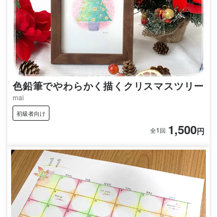
色鉛筆でやわらかく描くクリスマスツリー
mai
初級者向け
1,500
1
円
全
回