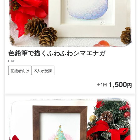
色鉛筆で描くふわふわシマエナガ
mai
3
初級者向け
人が受講
1,500
1
円
全
回