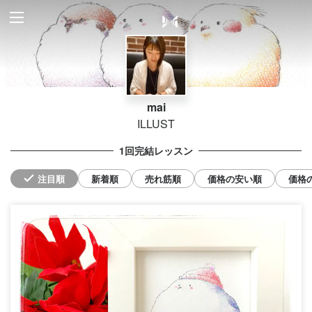
mai
ILLUST
1回完結レッスン
注目順
新着順
売れ筋順
価格の安い順
価格