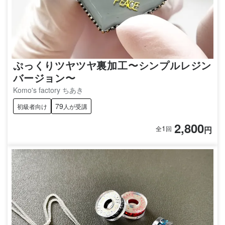
ぷっくりツヤツヤ裏加工〜シンプルレジン
バージョン〜
Komo's factory ちあき
79
初級者向け
人が受講
2,800
1
円
全
回