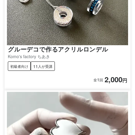
グルーデコで作るアクリルロンデル
Komo's factory ちあき
11
初級者向け
人が受講
2,000
1
円
全
回