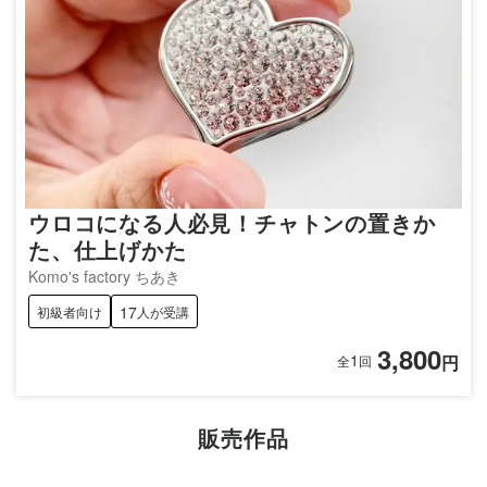
ウロコになる人必見！チャトンの置きか
た、仕上げかた
Komo's factory ちあき
17
初級者向け
人が受講
3,800
1
円
全
回
販売作品