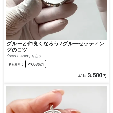
グルーと仲良くなろう♪グルーセッティン
グのコツ
Komo's factory ちあき
26
初級者向け
人が受講
3,500
1
円
全
回