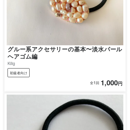
グルー系アクセサリーの基本〜淡水パール
ヘアゴム編
Kilig
初級者向け
1,000
1
円
全
回