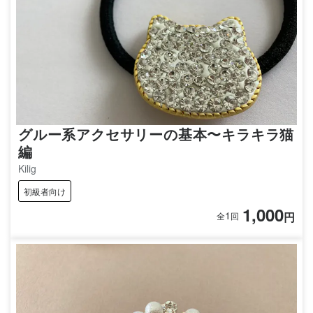
グルー系アクセサリーの基本〜キラキラ猫
編
Kilig
初級者向け
1,000
1
円
全
回