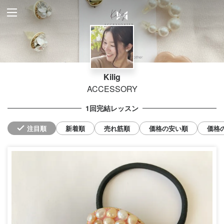
Kilig
ACCESSORY
1回完結レッスン
注目順
新着順
売れ筋順
価格の安い順
価格