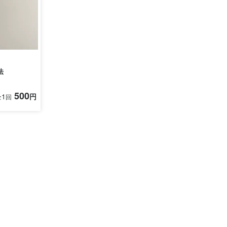
法
500
1
円
全
回