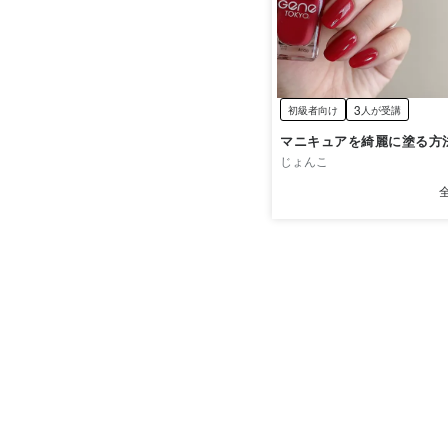
3
初級者向け
人が受講
マニキュアを綺麗に塗る方
じょんこ