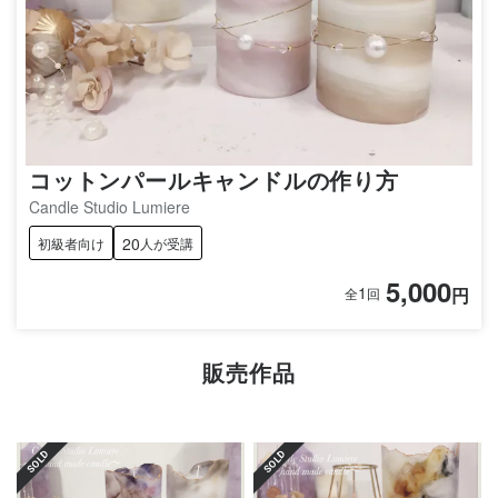
コットンパールキャンドルの作り方
Candle Studio Lumiere
20
初級者向け
人が受講
5,000
1
円
全
回
販売作品
SOLD
SOLD