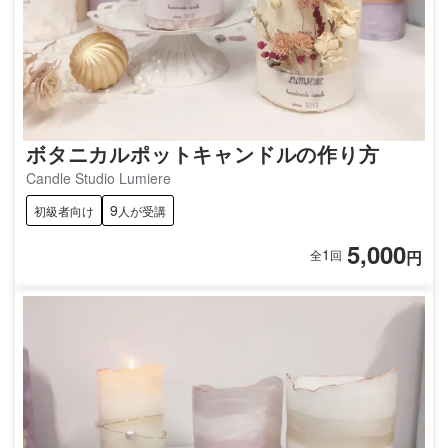
ボタニカルポットキャンドルの作り方
Candle Studio Lumiere
9
初級者向け
人が受講
5,000
1
円
全
回