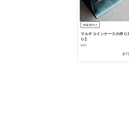
初級者向け
マルチコインケースの作り
り】
bell
1
全