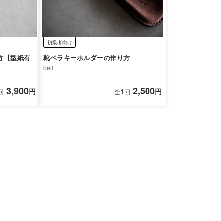
初級者向け
方【型紙有
靴ベラキーホルダーの作り方
bell
3,900
2,500
円
1
円
回
全
回